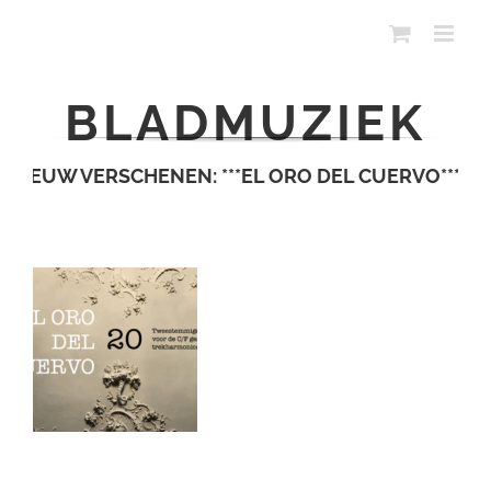
Ga
naar
inhoud
BLADMUZIEK
W VERSCHENEN: ***EL ORO DEL CUERVO***
NIEUW V