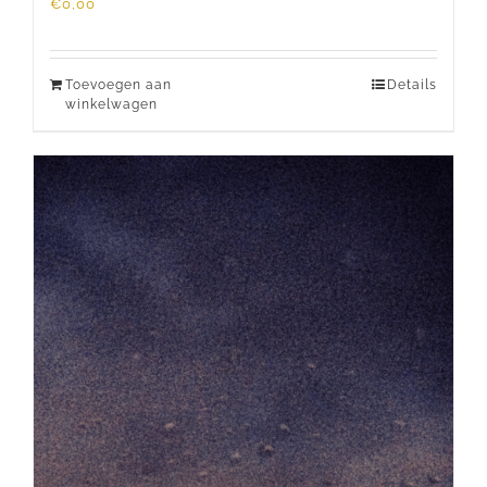
€
0,00
Toevoegen aan
Details
winkelwagen