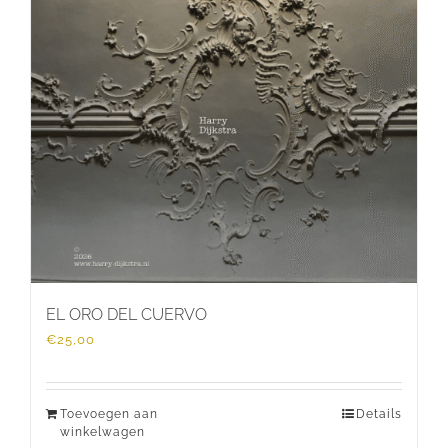
EL ORO DEL CUERVO
€
25,00
Toevoegen aan
Details
winkelwagen