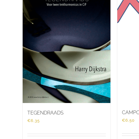
CAMPO
TEGENDRAADS
€
6,50
€
6,35