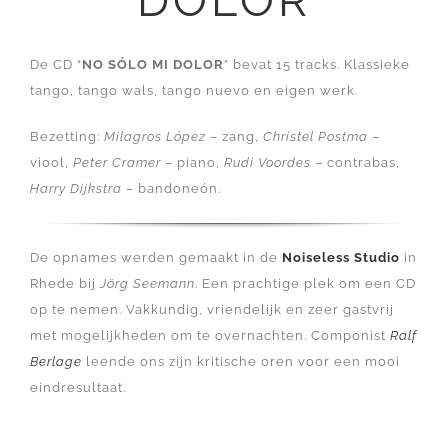
DOLOR
De CD “
NO SÓLO MI DOLOR
” bevat 15 tracks. Klassieke
tango, tango wals, tango nuevo en eigen werk.
Bezetting:
Milagros López
– zang,
Christel Postma
–
viool,
Peter Cramer
– piano,
Rudi Voordes
– contrabas,
Harry Dijkstra
– bandoneón.
De opnames werden gemaakt in de
Noiseless Studio
in
Rhede bij
Jörg Seemann
. Een prachtige plek om een CD
op te nemen. Vakkundig, vriendelijk en zeer gastvrij
met mogelijkheden om te overnachten. Componist
Ralf
Berlage
leende ons zijn kritische oren voor een mooi
eindresultaat.