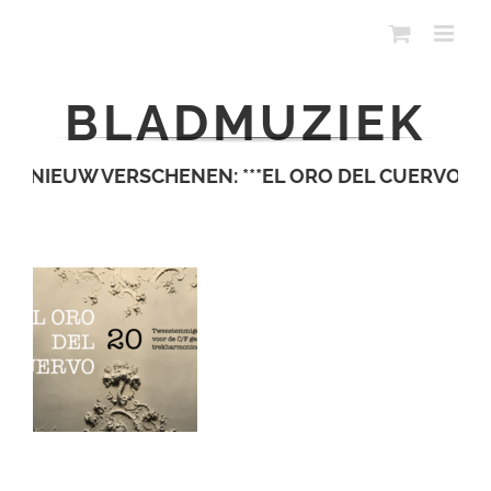
Ga
naar
inhoud
BLADMUZIEK
NIEUW VERSCHENEN: ***EL ORO DEL CUERVO***
NI