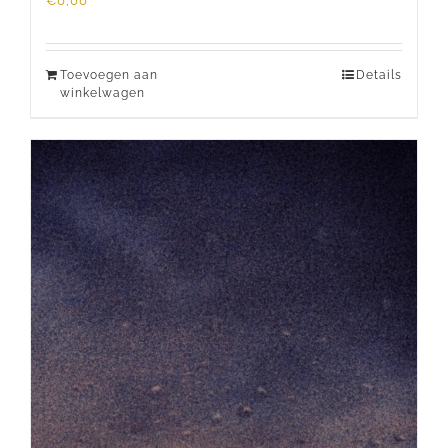
€
0,00
Toevoegen aan
Details
winkelwagen