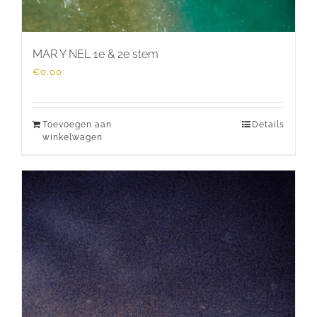
MAR Y NEL 1e & 2e stem
€
0,00
Toevoegen aan
Details
winkelwagen