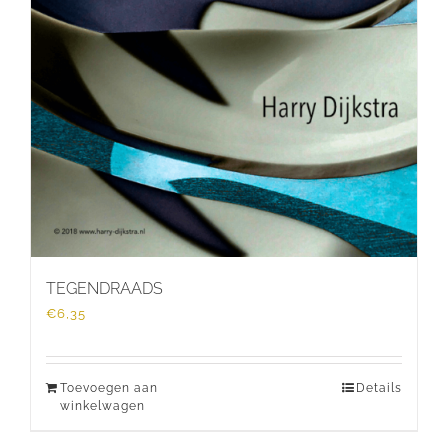
TEGENDRAADS
€
6,35
Toevoegen aan
Details
winkelwagen