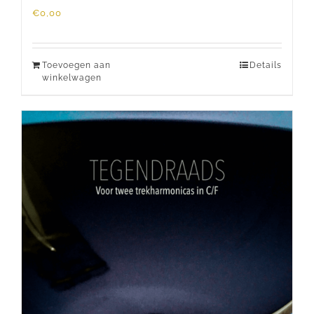
€
0,00
Toevoegen aan
Details
winkelwagen