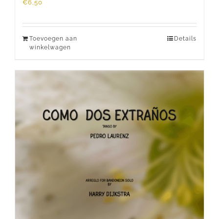
€
6,50
Toevoegen aan
Details
winkelwagen