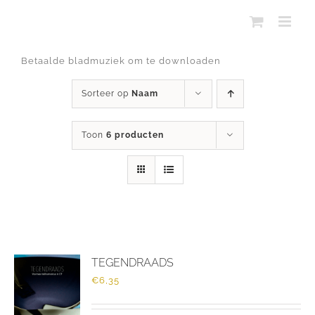
Ga
naar
inhoud
Betaalde bladmuziek om te downloaden
Sorteer op
Naam
Toon
6 producten
TEGENDRAADS
€
6,35