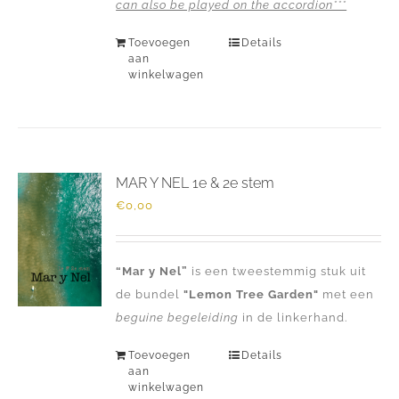
can also be played on the accordion***
Toevoegen
Details
aan
winkelwagen
MAR Y NEL 1e & 2e stem
€
0,00
“Mar y Nel”
is een tweestemmig stuk uit
de bundel
"Lemon Tree
Garden"
met een
beguine begeleiding
in de linkerhand.
Toevoegen
Details
aan
winkelwagen