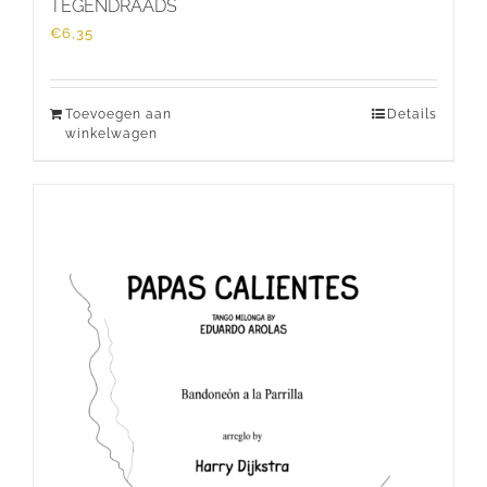
TEGENDRAADS
€
6,35
Toevoegen aan
Details
winkelwagen