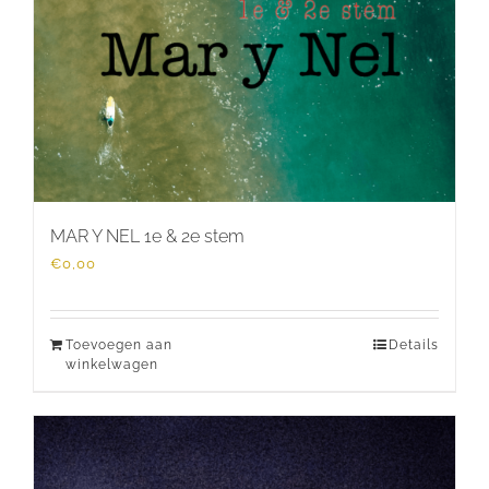
MAR Y NEL 1e & 2e stem
€
0,00
Toevoegen aan
Details
winkelwagen