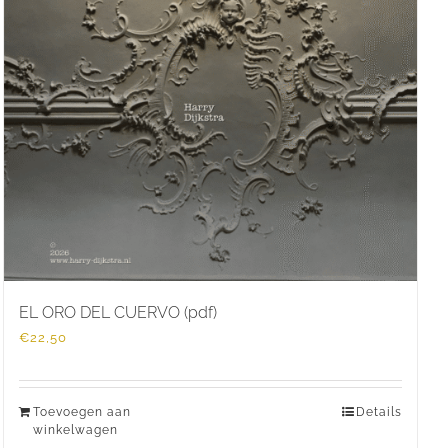
EL ORO DEL CUERVO (pdf)
€
22,50
Toevoegen aan
Details
winkelwagen