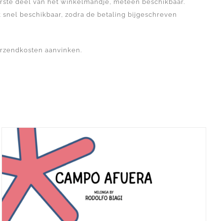
rste deel van het winkelmandje, meteen beschikbaar.
 snel beschikbaar, zodra de betaling bijgeschreven
erzendkosten aanvinken.