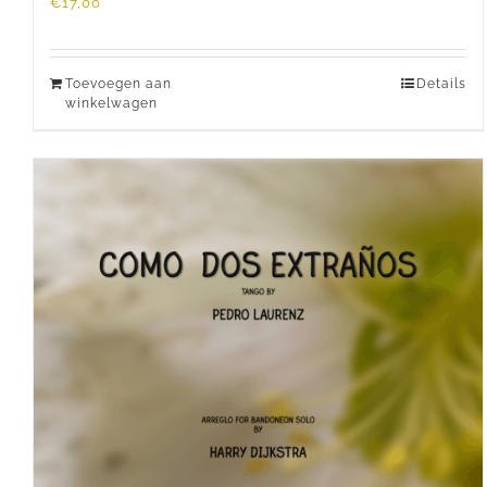
€
17,00
Toevoegen aan
Details
winkelwagen