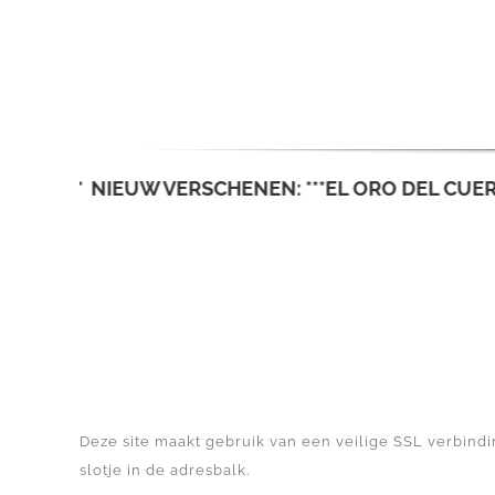
Ga
naar
inhoud
NIEUW VERSCHENEN: ***EL ORO DEL CUERVO***
Deze site maakt gebruik van een veilige SSL verbindin
slotje in de adresbalk.