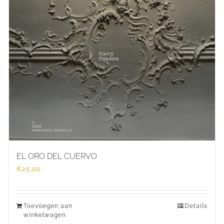
EL ORO DEL CUERVO
€
25,00
Toevoegen aan
Details
winkelwagen