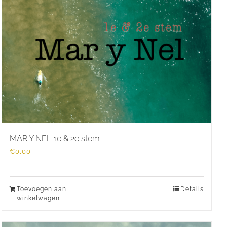
MAR Y NEL 1e & 2e stem
€
0,00
Toevoegen aan
Details
winkelwagen