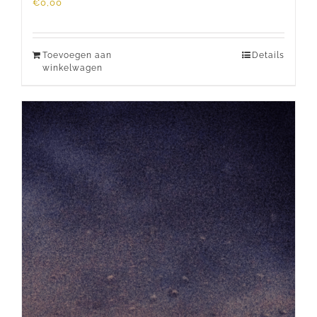
€
0,00
Toevoegen aan
Details
winkelwagen