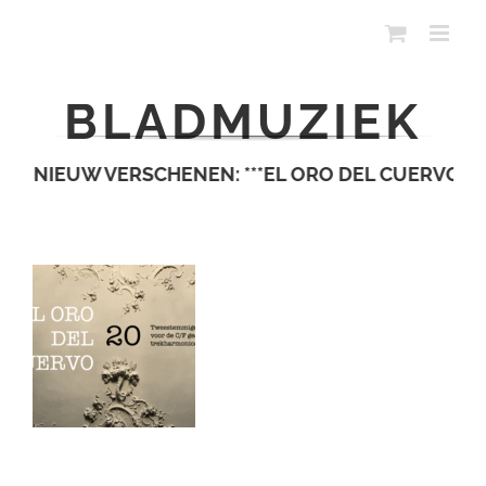
Ga
naar
inhoud
BLADMUZIEK
NIEUW VERSCHENEN: ***EL ORO DEL CUERVO***
NIE