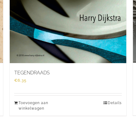
TEGENDRAADS
€
6,35
Toevoegen aan
Details
winkelwagen