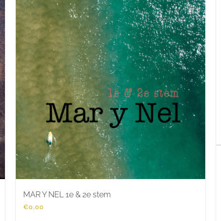
MAR Y NEL 1e & 2e stem
€
0,00