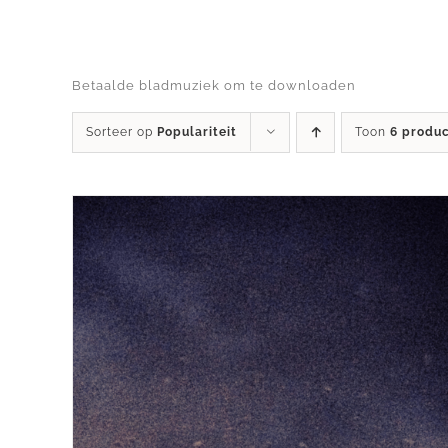
Ga
naar
inhoud
Betaalde bladmuziek om te downloaden
Sorteer op
Populariteit
Toon
6 produ