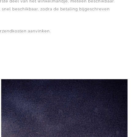
rste deel van het winkelmandje, meteen beschikbaar.
 snel beschikbaar, zodra de betaling bijgeschreven
erzendkosten aanvinken.