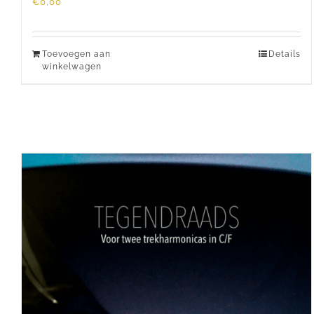
€
0,00
Toevoegen aan
Details
winkelwagen