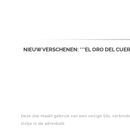
Ga
naar
inhoud
NIEUW VERSCHENEN: ***EL ORO DEL CUERVO***
N
Deze site maakt gebruik van een veilige SSL verbindin
slotje in de adresbalk.