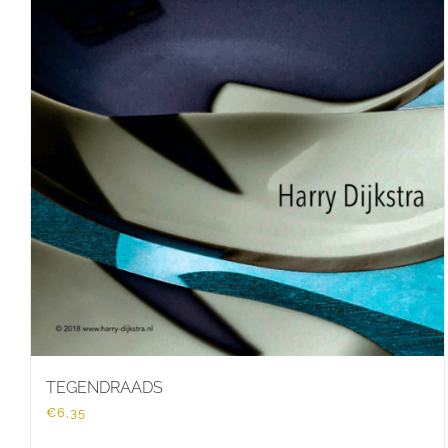
TEGENDRAADS
€
6,35