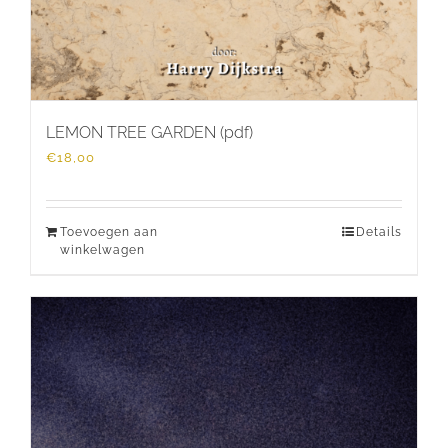
LEMON TREE GARDEN (pdf)
€
18,00
Toevoegen aan
Details
winkelwagen