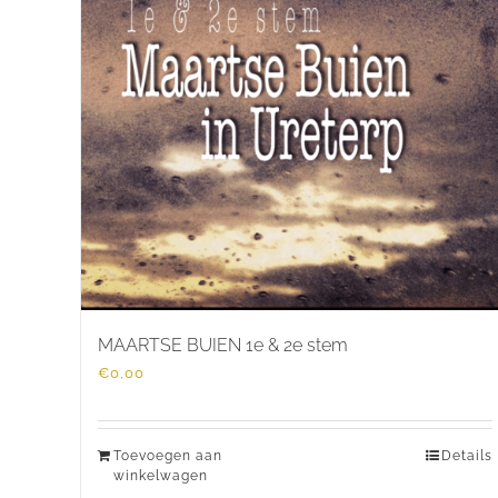
MAARTSE BUIEN 1e & 2e stem
€
0,00
Toevoegen aan
Details
winkelwagen