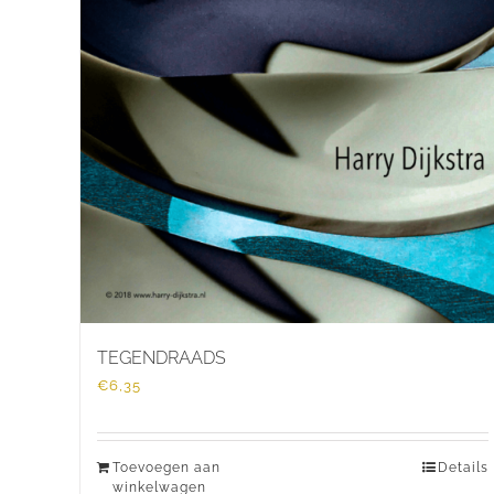
TEGENDRAADS
€
6,35
Toevoegen aan
Details
winkelwagen