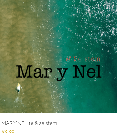
MAR Y NEL 1e & 2e stem
€
0,00