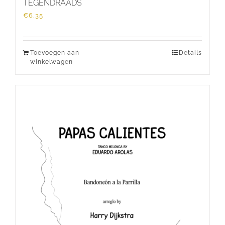
TEGENDRAADS
€
6,35
Toevoegen aan
Details
winkelwagen