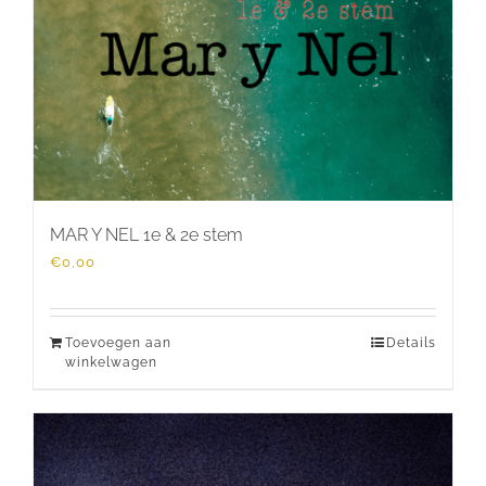
MAR Y NEL 1e & 2e stem
€
0,00
Toevoegen aan
Details
winkelwagen