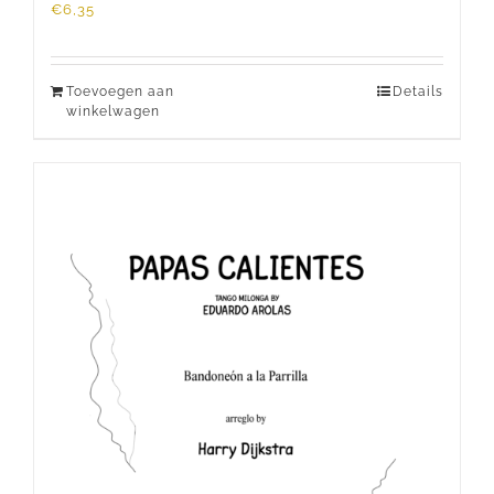
€
6,35
Toevoegen aan
Details
winkelwagen