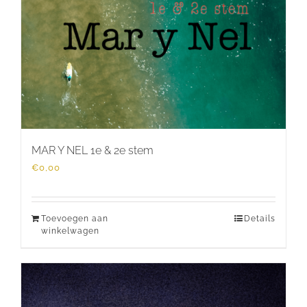
MAR Y NEL 1e & 2e stem
€
0,00
Toevoegen aan
Details
winkelwagen