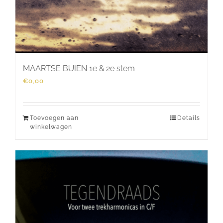
MAARTSE BUIEN 1e & 2e stem
€
0,00
Toevoegen aan
Details
winkelwagen